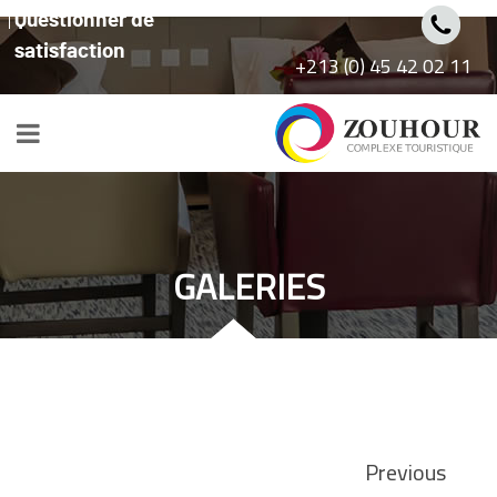
Questionner de
satisfaction
11 02 42 45 (0) 213+
GALERIES
تصفّح
Previous
Post
المقالات
Previous