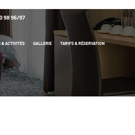
Questionner de satisfaction
0 97 95 /
40 98 96/97
 & ACTIVITÉS
GALLERIE
TARIFS & RÉSERVATION