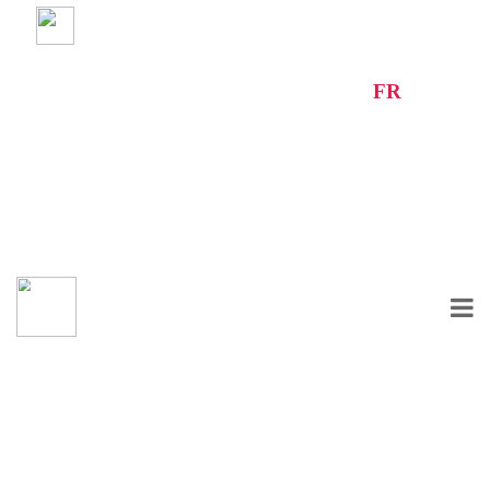
Questionner de
satisfaction
Fax:+213 (0) 45 40 97
AR
FR
95 /
Tel:+213 (0) 45 40 98
96/97
ZOUHOUR-SABLETTE